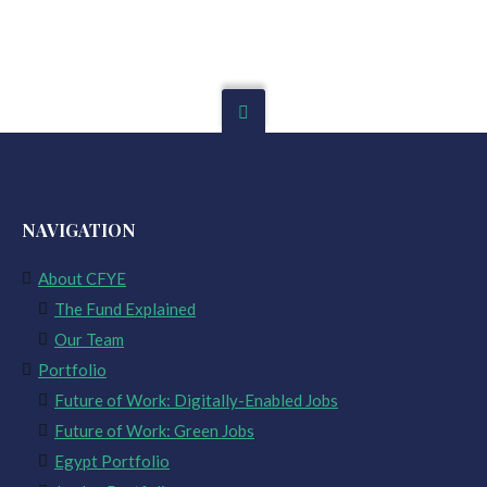
NAVIGATION
About CFYE
The Fund Explained
Our Team
Portfolio
Future of Work: Digitally-Enabled Jobs
Future of Work: Green Jobs
Egypt Portfolio